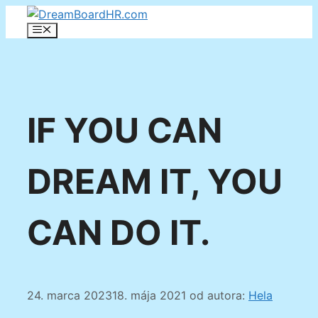
Preskočiť
na
Menu
obsah
IF YOU CAN
DREAM IT, YOU
CAN DO IT.
24. marca 2023
18. mája 2021
od autora:
Hela