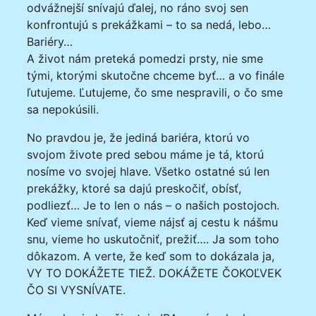
odvážnejší snívajú ďalej, no ráno svoj sen
konfrontujú s prekážkami – to sa nedá, lebo…
Bariéry…
A život nám preteká pomedzi prsty, nie sme
tými, ktorými skutočne chceme byť… a vo finále
ľutujeme. Ľutujeme, čo sme nespravili, o čo sme
sa nepokúsili.
No pravdou je, že jediná bariéra, ktorú vo
svojom živote pred sebou máme je tá, ktorú
nosíme vo svojej hlave. Všetko ostatné sú len
prekážky, ktoré sa dajú preskočiť, obísť,
podliezť… Je to len o nás – o našich postojoch.
Keď vieme snívať, vieme nájsť aj cestu k nášmu
snu, vieme ho uskutočniť, prežiť…. Ja som toho
dôkazom. A verte, že keď som to dokázala ja,
VY TO DOKÁŽETE TIEŽ. DOKÁŽETE ČOKOĽVEK
ČO SI VYSNÍVATE.