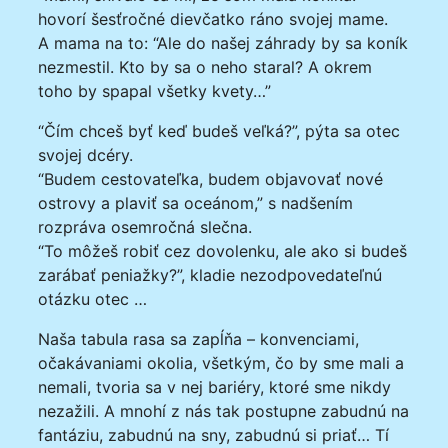
hovorí šesťročné dievčatko ráno svojej mame.
A mama na to: “Ale do našej záhrady by sa koník
nezmestil. Kto by sa o neho staral? A okrem
toho by spapal všetky kvety…”
“Čím chceš byť keď budeš veľká?”, pýta sa otec
svojej dcéry.
“Budem cestovateľka, budem objavovať nové
ostrovy a plaviť sa oceánom,” s nadšením
rozpráva osemročná slečna.
“To môžeš robiť cez dovolenku, ale ako si budeš
zarábať peniažky?”, kladie nezodpovedateľnú
otázku otec …
Naša tabula rasa sa zapĺňa – konvenciami,
očakávaniami okolia, všetkým, čo by sme mali a
nemali, tvoria sa v nej bariéry, ktoré sme nikdy
nezažili. A mnohí z nás tak postupne zabudnú na
fantáziu, zabudnú na sny, zabudnú si priať… Tí