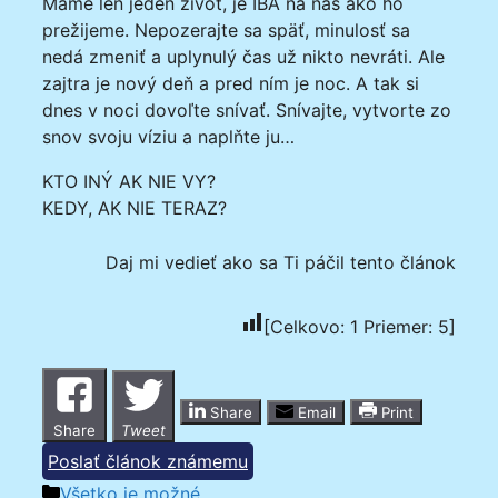
Máme len jeden život, je IBA na nás ako ho
prežijeme. Nepozerajte sa späť, minulosť sa
nedá zmeniť a uplynulý čas už nikto nevráti. Ale
zajtra je nový deň a pred ním je noc. A tak si
dnes v noci dovoľte snívať. Snívajte, vytvorte zo
snov svoju víziu a naplňte ju…
KTO INÝ AK NIE VY?
KEDY, AK NIE TERAZ?
Daj mi vedieť ako sa Ti páčil tento článok
[Celkovo:
1
Priemer:
5
]
Share
Email
Print
Share
Tweet
Poslať článok známemu
Kategórie
Všetko je možné