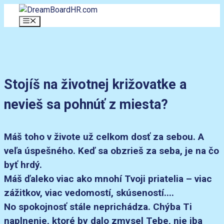
Preskočiť
na
Menu
obsah
Stojíš na životnej križovatke a
nevieš sa pohnúť z miesta?
Máš toho v živote už celkom dosť za sebou. A
veľa úspešného. Keď sa obzrieš za seba, je na čo
byť hrdý.
Máš ďaleko viac ako mnohí Tvoji priatelia – viac
zážitkov, viac vedomostí, skúseností....
No spokojnosť stále neprichádza. Chýba Ti
naplnenie, ktoré by dalo zmysel Tebe, nie iba