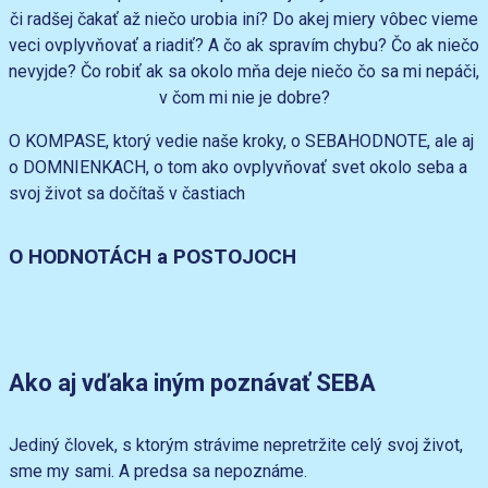
či radšej čakať až niečo urobia iní? Do akej miery vôbec vieme
veci ovplyvňovať a riadiť? A čo ak spravím chybu? Čo ak niečo
nevyjde? Čo robiť ak sa okolo mňa deje niečo čo sa mi nepáči,
v čom mi nie je dobre?
O KOMPASE, ktorý vedie naše kroky, o SEBAHODNOTE, ale aj
o DOMNIENKACH, o tom ako ovplyvňovať svet okolo seba a
svoj život sa dočítaš v častiach
O HODNOTÁCH a POSTOJOCH
Ako aj vďaka iným poznávať SEBA
Jediný človek, s ktorým strávime nepretržite celý svoj život,
sme my sami. A predsa sa nepoznáme.