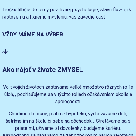
Trošku hlbšie do témy pozitívnej psychológie, stavu flow, či k
rastovému a fixnému mysleniu, vás zavedie časť
VŽDY MÁME NA VÝBER
Ako nájsť v živote ZMYSEL
Vo svojich životoch zastávame veľké množstvo rôznych rolí a
úloh, , podriaďujeme sa v týchto roliach očakávaniam okolia a
spoločnosti.
Chodíme do práce, platíme hypotéku, vychovávame deti,
šetríme im na školu či sebe na dôchodok… Stretávame sa s
priateľmi, užívame si dovolenky, budujeme kariéru.
Každodenne sa naháňame za zabezpečením našich životných