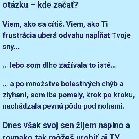
otázku – kde začať?
Viem, ako sa cítiš. Viem, ako Ti
frustrácia uberá odvahu napĺňať Tvoje
sny...
... lebo som dlho zažívala to isté...
... a po množstve bolestivých chýb a
zlyhaní, som iba pomaly, krok po kroku,
nachádzala pevnú pôdu pod nohami.
Dnes však svoj sen žijem naplno a
rovnako tak môžeš urobiť aj TY.