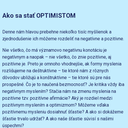
Ako sa stať OPTIMISTOM
Denne nám hlavou prebehne niekoľko tisíc myšlienok a
zjednodušenie ich môžeme rozdeliť na negatívne a pozitívne.
Nie všetko, čo má významovo negatívnu konotáciu je
negatívnym a naopak – nie všetko, čo znie pozitívne, aj
pozitívne je. Preto je omnoho vhodnejšie, ak formy myslenia
rozlišujeme na deštruktívne – tie ktoré nám z rôznych
dôvodov ubližujú a konštruktívne – tie ktoré sú pre nás
prospešné. Čo je to naučená bezmocnosť? Je kritika vždy iba
negatívnym myslením? Stačia nám na zmenu myslenia na
pozitívne tzv. pozitívne afirmácie? Aký je rozdiel medzi
pozitívnym myslením a optimizmom? Môžeme vďaka
pozitívnemu mysleniu dosiahnuť šťastie? A ako si dokážeme
šťastie trvalo udržať? A ako naše šťastie súvisí s našimi
úspechmi?