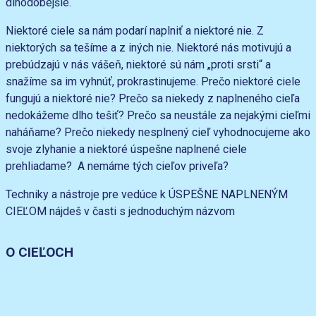
dlhodobejšie.
Niektoré ciele sa nám podarí naplniť a niektoré nie. Z
niektorých sa tešíme a z iných nie. Niektoré nás motivujú a
prebúdzajú v nás vášeň, niektoré sú nám „proti srsti“ a
snažíme sa im vyhnúť, prokrastinujeme. Prečo niektoré ciele
fungujú a niektoré nie? Prečo sa niekedy z naplneného cieľa
nedokážeme dlho tešiť? Prečo sa neustále za nejakými cieľmi
naháňame? Prečo niekedy nesplnený cieľ vyhodnocujeme ako
svoje zlyhanie a niektoré úspešne naplnené ciele
prehliadame? A nemáme tých cieľov priveľa?
Techniky a nástroje pre vedúce k ÚSPEŠNE NAPLNENÝM
CIEĽOM nájdeš v časti s jednoduchým názvom
O CIEĽOCH