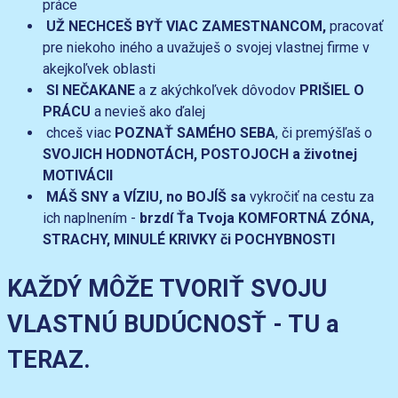
práce
UŽ NECHCEŠ BYŤ VIAC ZAMESTNANCOM,
pracovať
pre niekoho iného a uvažuješ o svojej vlastnej firme v
akejkoľvek oblasti
SI NEČAKANE
a z akýchkoľvek dôvodov
PRIŠIEL O
PRÁCU
a nevieš ako ďalej
chceš viac
POZNAŤ SAMÉHO SEBA
, či premýšľaš o
SVOJICH HODNOTÁCH, POSTOJOCH a životnej
MOTIVÁCII
MÁŠ SNY a VÍZIU, no BOJÍŠ sa
vykročiť na cestu za
ich naplnením -
brzdí Ťa Tvoja KOMFORTNÁ ZÓNA,
STRACHY, MINULÉ KRIVKY či POCHYBNOSTI
KAŽDÝ MÔŽE TVORIŤ SVOJU
VLASTNÚ BUDÚCNOSŤ - TU a
TERAZ.