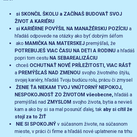
si SKONČIL ŠKOLU a ZAČÍNAŠ BUDOVAŤ SVOJ
ŽIVOT A KARIÉRU
si KARIÉRNE POVÝŠIL NA MANAŽÉRSKU POZÍCIU
a
hľadáš odpovede na otázky ako byť dobrým šéfom
ako
MAMIČKA NA MATERSKEJ
premýšľaš, že
POTREBUJEŠ VIAC ČASU NA DETI A RODINU
a hľadáš
popri tom cestu
NA SEBAREALIZÁCIU
chceš
OCHUTNAŤ NOVÉ PRÍLEŽITOSTI, VIAC RÁSŤ
a
PREMÝŠĽAŠ NAD ZMENOU
svojho životného štýlu,
svojej kariéry, hľadáš Tvoju budúcu rolu, prácu či zmysel
ŽENIE ŤA NIEKAM TVOJ VNÚTORNÝ NEPOKOJ,
NESPOKOJNOSŤ ZO ŽIVOTOM všeobecne,
hľadáš a
premýšľaš nad
ZMYSLOM
svojho života, bytia a nevieš
kam a ako by si sa mal posunúť ďalej, tak
aby si cítil že
stojí za to ŽIŤ
NIE SI SPOKOJNÝ
v súčasnom živote, na súčasnom
mieste, v práci či firme a hľadáš nové uplatnenie na trhu