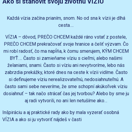
Ako si stanoviť svoju životnú VÍZIU
Každá vízia začína prianím, snom. No od sna k vízii je dlhá
cesta….
VÍZIA – dôvod, PREČO CHCEM každé ráno vstať z postele,
PREČO CHCEM prekračovať svoje hranice a čeliť výzvam. Čo
mi robí radosť, čo ma napĺňa, k čomu smerujem, KÝM CHCEM
BYŤ…. Často si zamieňame víziu s cieľmi, alebo našimi
želaniami, snami. Často si víziu ani nevytvoríme, lebo nás
zabrzdia prekážky, ktoré dnes na ceste k vízii vidíme. Často
si definujeme víziu nerealizovateľnú, nedosiahnuteľnú. A
často sami sebe neveríme, že sme schopní akúkoľvek víziu
dosiahnuť – tak načo strácať čas jej tvorbou? Alebo by sme ju
aj radi vytvorili, no ani len netušíme ako…
Inšpiráciu a aj praktické rady ako by mala vyzerať osobná
VÍZIA a ako si ju vytvoriť nájdeš v časti