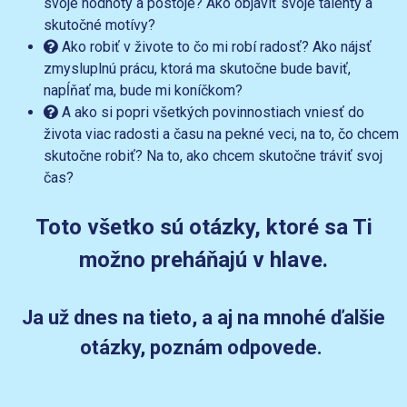
svoje hodnoty a postoje? Ako objaviť svoje talenty a
skutočné motívy?
Ako robiť v živote to čo mi robí radosť? Ako nájsť
zmysluplnú prácu, ktorá ma skutočne bude baviť,
napĺňať ma, bude mi koníčkom?
A ako si popri všetkých povinnostiach vniesť do
života viac radosti a času na pekné veci, na to, čo chcem
skutočne robiť? Na to, ako chcem skutočne tráviť svoj
čas?
Toto všetko sú otázky, ktoré sa Ti
možno preháňajú v hlave.
Ja už dnes na tieto, a aj na mnohé ďalšie
otázky, poznám odpovede.