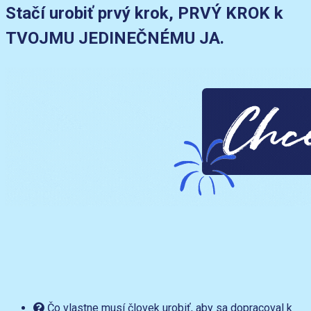
Stačí urobiť prvý krok, PRVÝ KROK k
TVOJMU JEDINEČNÉMU JA.
Čo vlastne musí človek urobiť, aby sa dopracoval k