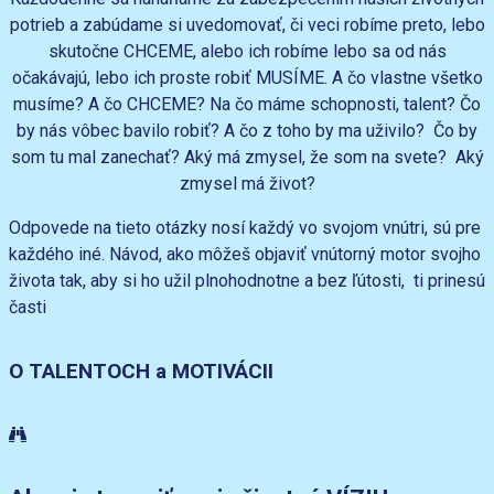
potrieb a zabúdame si uvedomovať, či veci robíme preto, lebo
skutočne CHCEME, alebo ich robíme lebo sa od nás
očakávajú, lebo ich proste robiť MUSÍME. A čo vlastne všetko
musíme? A čo CHCEME? Na čo máme schopnosti, talent? Čo
by nás vôbec bavilo robiť? A čo z toho by ma uživilo? Čo by
som tu mal zanechať? Aký má zmysel, že som na svete? Aký
zmysel má život?
Odpovede na tieto otázky nosí každý vo svojom vnútri, sú pre
každého iné. Návod, ako môžeš objaviť vnútorný motor svojho
života tak, aby si ho užil plnohodnotne a bez ľútosti, ti prinesú
časti
O TALENTOCH a MOTIVÁCII