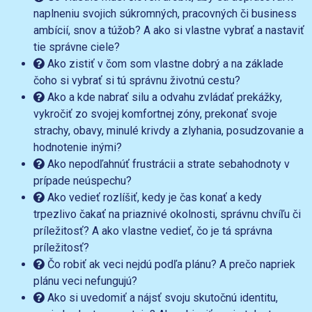
naplneniu svojich súkromných, pracovných či business
ambícií, snov a túžob? A ako si vlastne vybrať a nastaviť
tie správne ciele?
Ako zistiť v čom som vlastne dobrý a na základe
čoho si vybrať si tú správnu životnú cestu?
Ako a kde nabrať silu a odvahu zvládať prekážky,
vykročiť zo svojej komfortnej zóny, prekonať svoje
strachy, obavy, minulé krivdy a zlyhania, posudzovanie a
hodnotenie inými?
Ako nepodľahnúť frustrácii a strate sebahodnoty v
prípade neúspechu?
Ako vedieť rozlíšiť, kedy je čas konať a kedy
trpezlivo čakať na priaznivé okolnosti, správnu chvíľu či
príležitosť? A ako vlastne vedieť, čo je tá správna
príležitosť?
Čo robiť ak veci nejdú podľa plánu? A prečo napriek
plánu veci nefungujú?
Ako si uvedomiť a nájsť svoju skutočnú identitu,