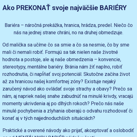
Ako PREKONAŤ svoje najväčšie BARIÉRY
Bariéra – náročná prekážka, hranica, hrádza, predel. Niečo čo
nás na jednej strane chráni, no na druhej obmedzuje.
Od malička sa učíme čo sa smie a čo sa nesmie, čo by sme
mali či nemali robiť. Formujú sa tak nielen naše životné
hodnota a postoje, ale aj naše obmedzenia – konvencie,
stereotypy, mentálne bariéry. Bránia nám žiť naplno, robiť
rozhodnutia, či napĺňať svoj potenciál. Skutočne začína život
až za hranicou našej komfortnej zóny? Existuje nejaký
zaručený návod ako ovládať svoje strachy a obavy? Prečo sa
nám, aj napriek našej snahe zabudnúť na minulé krivdy, vracajú
momenty ukrivdenia aj po dlhých rokoch? Prečo nás naše
minulé pochybenia a zlyhania oberajú o odvahu rozhodovať či
konať aj v tých najjednoduchších situáciách?
Praktické a overené návody ako prijať, akceptovať a oslobodiť