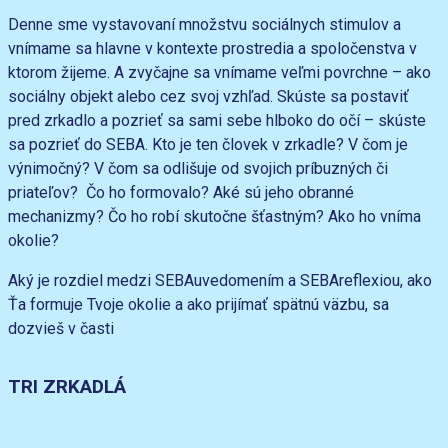
Denne sme vystavovaní množstvu sociálnych stimulov a
vnímame sa hlavne v kontexte prostredia a spoločenstva v
ktorom žijeme. A zvyčajne sa vnímame veľmi povrchne – ako
sociálny objekt alebo cez svoj vzhľad. Skúste sa postaviť
pred zrkadlo a pozrieť sa sami sebe hlboko do očí – skúste
sa pozrieť do SEBA. Kto je ten človek v zrkadle? V čom je
výnimočný? V čom sa odlišuje od svojich príbuzných či
priateľov? Čo ho formovalo? Aké sú jeho obranné
mechanizmy? Čo ho robí skutočne šťastným? Ako ho vníma
okolie?
Aký je rozdiel medzi SEBAuvedomením a SEBAreflexiou, ako
Ťa formuje Tvoje okolie a ako prijímať spätnú väzbu, sa
dozvieš v časti
TRI ZRKADLÁ